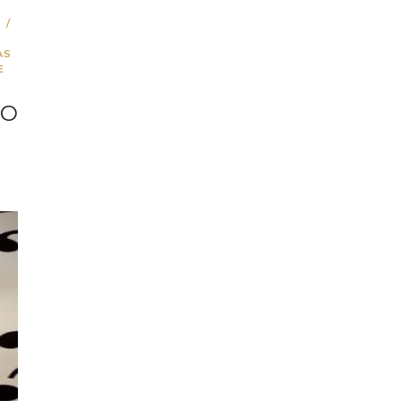
/
AS
E
DO