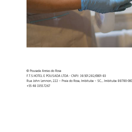
© Pousada Areias do Rosa
F.T.S.HOTEL E POUSADA LTDA - CNPJ: 38.501.282/0001-83
Rua John Lennon, 222 – Praia do Rosa, Imbituba – SC, , Imbituba 88780-000 
+55 48 3355.7267