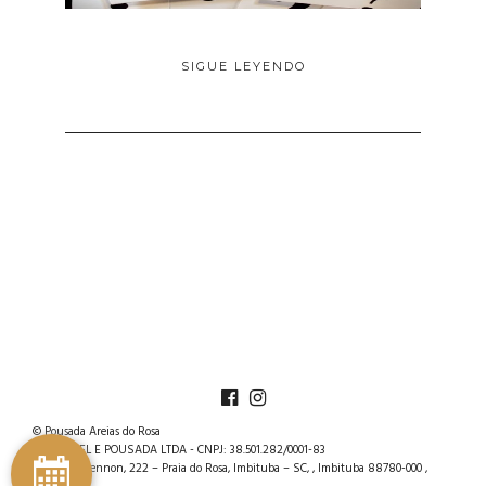
SIGUE LEYENDO
© Pousada Areias do Rosa
F.T.S.HOTEL E POUSADA LTDA - CNPJ: 38.501.282/0001-83
Rua John Lennon, 222 – Praia do Rosa, Imbituba – SC, , Imbituba 88780-000 ,